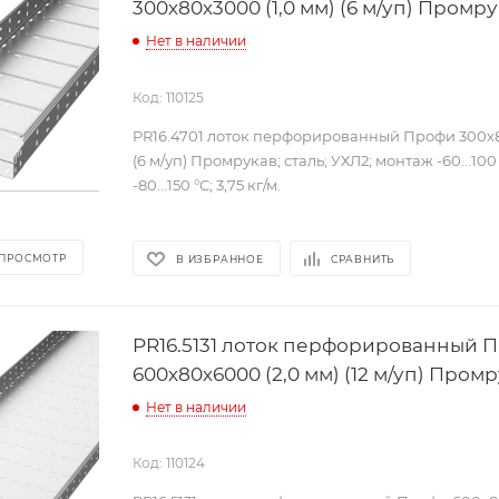
300х80х3000 (1,0 мм) (6 м/уп) Промр
Нет в наличии
Код: 110125
PR16.4701 лоток перфорированный Профи 300х8
(6 м/уп) Промрукав; сталь; УХЛ2; монтаж -60...10
-80...150 °C; 3,75 кг/м.
 ПРОСМОТР
В ИЗБРАННОЕ
СРАВНИТЬ
PR16.5131 лоток перфорированный 
600х80х6000 (2,0 мм) (12 м/уп) Пром
Нет в наличии
Код: 110124