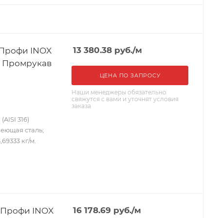
 Профи INOX
13 380.38
руб.
/м
уп) Промрукав
ЦЕНА ПО ЗАПРОСУ
Наши менеджеры обязательно
свяжутся с вами и уточнят условия
заказа
AISI 316)
веющая сталь;
,69333 кг/м.
 Профи INOX
16 178.69
руб.
/м