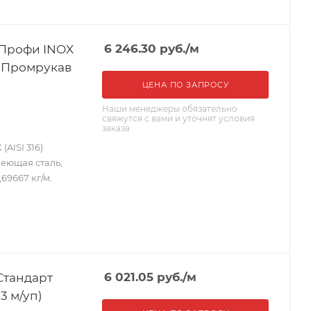
 Профи INOX
6 246.30
руб.
/м
п) Промрукав
ЦЕНА ПО ЗАПРОСУ
Наши менеджеры обязательно
свяжутся с вами и уточнят условия
заказа
AISI 316)
веющая сталь;
,69667 кг/м.
Стандарт
6 021.05
руб.
/м
(3 м/уп)