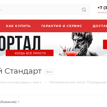
+7 (
ЗАКАЗ
КАК КУПИТЬ
ГАРАНТИЯ И СЕРВИС
ДОСТА
 Стандарт
844
—
отки и аксессуары к ним
Металлические лотки "Промрукав"
(убывание)