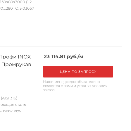
50х80х3000 (1,2
0...280 °C; 3,03667
 Профи INOX
23 114.81
руб.
/м
уп) Промрукав
ЦЕНА ПО ЗАПРОСУ
Наши менеджеры обязательно
свяжутся с вами и уточнят условия
заказа
AISI 316)
веющая сталь;
,85667 кг/м.