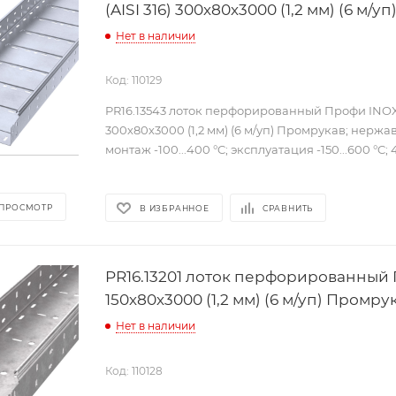
(AISI 316) 300х80х3000 (1,2 мм) (6 м/
Нет в наличии
Код: 110129
PR16.13543 лоток перфорированный Профи INOX (
300х80х3000 (1,2 мм) (6 м/уп) Промрукав; нержа
монтаж -100...400 °C; эксплуатация -150...600 °C; 4
 ПРОСМОТР
В ИЗБРАННОЕ
СРАВНИТЬ
PR16.13201 лоток перфорированный
150х80х3000 (1,2 мм) (6 м/уп) Промру
Нет в наличии
Код: 110128