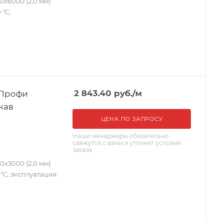
х6000 (2,0 мм)
 °C;
 Профи
2 843.40
руб.
/м
кав
ЦЕНА ПО ЗАПРОСУ
Наши менеджеры обязательно
свяжутся с вами и уточнят условия
заказа
х3000 (2,0 мм)
0 °C; эксплуатация