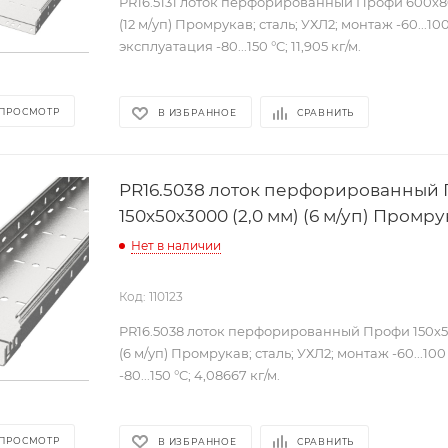
PR16.5131 лоток перфорированный Профи 600х80
(12 м/уп) Промрукав; сталь; УХЛ2; монтаж -60...100
эксплуатация -80...150 °C; 11,905 кг/м.
 ПРОСМОТР
В ИЗБРАННОЕ
СРАВНИТЬ
PR16.5038 лоток перфорированный
150х50х3000 (2,0 мм) (6 м/уп) Промру
Нет в наличии
Код: 110123
PR16.5038 лоток перфорированный Профи 150х50
(6 м/уп) Промрукав; сталь; УХЛ2; монтаж -60...10
-80...150 °C; 4,08667 кг/м.
 ПРОСМОТР
В ИЗБРАННОЕ
СРАВНИТЬ