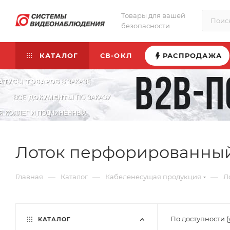
Товары для вашей
безопасности
КАТАЛОГ
СВ-ОКЛ
РАСПРОДАЖА
Лоток перфорированный
—
—
—
Главная
Каталог
Кабеленесущая продукция
Л
По доступности 
КАТАЛОГ