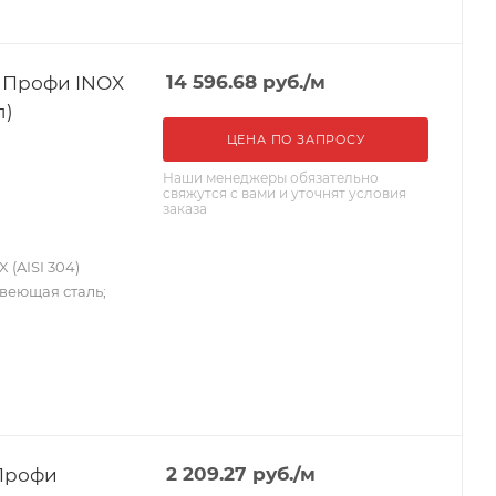
 Профи INOX
14 596.68
руб.
/м
п)
ЦЕНА ПО ЗАПРОСУ
Наши менеджеры обязательно
свяжутся с вами и уточнят условия
заказа
(AISI 304)
авеющая сталь;
 Профи
2 209.27
руб.
/м