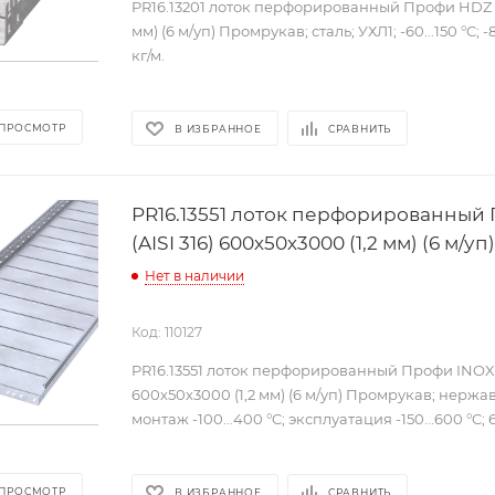
PR16.13201 лоток перфорированный Профи HDZ 1
мм) (6 м/уп) Промрукав; сталь; УХЛ1; -60...150 °C; -8
кг/м.
 ПРОСМОТР
В ИЗБРАННОЕ
СРАВНИТЬ
PR16.13551 лоток перфорированный
(AISI 316) 600х50х3000 (1,2 мм) (6 м/
Нет в наличии
Код: 110127
PR16.13551 лоток перфорированный Профи INOX (
600х50х3000 (1,2 мм) (6 м/уп) Промрукав; нержа
монтаж -100...400 °C; эксплуатация -150...600 °C; 6
 ПРОСМОТР
В ИЗБРАННОЕ
СРАВНИТЬ