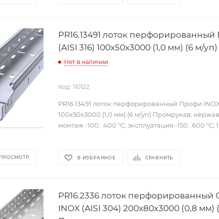
PR16.13491 лоток перфорированный
(AISI 316) 100х50х3000 (1,0 мм) (6 м/у
Нет в наличии
Код: 110122
PR16.13491 лоток перфорированный Профи INOX (
100х50х3000 (1,0 мм) (6 м/уп) Промрукав; нержа
монтаж -100...400 °C; эксплуатация -150...600 °C; 1
 ПРОСМОТР
В ИЗБРАННОЕ
СРАВНИТЬ
PR16.2336 лоток перфорированный 
INOX (AISI 304) 200х80х3000 (0,8 мм) 