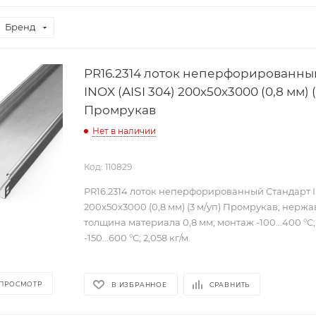
Бренд
PR16.2314 лоток неперфорированны
INOX (AISI 304) 200х50х3000 (0,8 мм) (
Промрукав
Нет в наличии
Код: 110829
PR16.2314 лоток неперфорированный Стандарт IN
200х50х3000 (0,8 мм) (3 м/уп) Промрукав; нерж
толщина материала 0,8 мм; монтаж -100...400 °C
-150...600 °C; 2,058 кг/м.
 ПРОСМОТР
В ИЗБРАННОЕ
СРАВНИТЬ