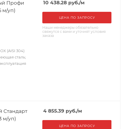
ный Профи
10 438.28
руб.
/м
6 м/уп)
ЦЕНА ПО ЗАПРОСУ
Наши менеджеры обязательно
свяжутся с вами и уточнят условия
заказа
X (AISI 304)
веющая сталь;
 эксплуатация
й Стандарт
4 855.39
руб.
/м
3 м/уп)
ЦЕНА ПО ЗАПРОСУ