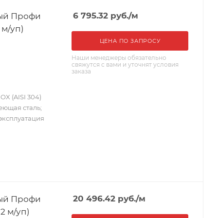
ный Профи
6 795.32
руб.
/м
 м/уп)
ЦЕНА ПО ЗАПРОСУ
Наши менеджеры обязательно
свяжутся с вами и уточнят условия
заказа
X (AISI 304)
веющая сталь;
 эксплуатация
ный Профи
20 496.42
руб.
/м
12 м/уп)