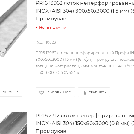
PR16.13962 лоток неперфорирован
INOX (AISI 304) 300х50х3000 (1,5 мм) (
Промрукав
Нет в наличии
Код: 110823
PR16.13962 лоток неперфорированный Профи INO
300х50х3000 (1,5 мм) (6 м/уп) Промрукав; нержа
толщина материала 1,5 мм; монтаж -100...400 °C;
-150...600 °C; 5,07454 кг.
 ПРОСМОТР
В ИЗБРАННОЕ
СРАВНИТЬ
PR16.2312 лоток неперфорированны
INOX (AISI 304) 150х80х3000 (0,8 мм) (
Промрукав