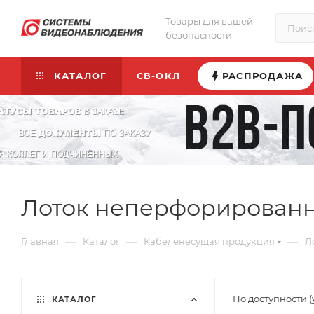
Товары для вашей
безопасности
КАТАЛОГ
СВ-ОКЛ
РАСПРОДАЖА
Лоток неперфорированн
—
—
—
Главная
Каталог
Кабеленесущая продукция
Л
По доступности 
КАТАЛОГ