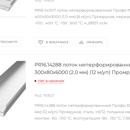
Код: 110826
PR16.14007 лоток неперфорированный Профи IN
400х50х3000 (1,0 мм) (6 м/уп) Промрукав; нерж
-100...400 °C; -150...600 °C; 4,28957 кг/м.
 ПРОСМОТР
В ИЗБРАННОЕ
СРАВНИТЬ
PR16.14288 лоток неперфорирован
300х80х6000 (2,0 мм) (12 м/уп) Пром
Нет в наличии
Код: 110825
PR16.14288 лоток неперфорированный Профи 30
мм) (12 м/уп) Промрукав; сталь; УХЛ2; толщина м
монтаж -60...100 °C; эксплуатация -80...150 °C; 7,56