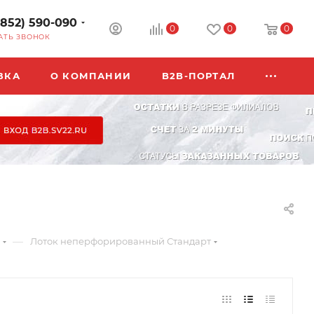
3852) 590-090
0
0
0
АТЬ ЗВОНОК
ВКА
О КОМПАНИИ
B2B-ПОРТАЛ
—
Лоток неперфорированный Стандарт