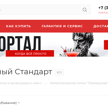
+7 (
ЗАКАЗ
КАК КУПИТЬ
ГАРАНТИЯ И СЕРВИС
ДОСТА
ый Стандарт
853
—
отки и аксессуары к ним
Металлические лотки "Промрукав"
(убывание)