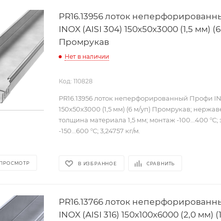
PR16.13956 лоток неперфорирован
INOX (AISI 304) 150х50х3000 (1,5 мм) (6
Промрукав
Нет в наличии
Код: 110828
PR16.13956 лоток неперфорированный Профи INO
150х50х3000 (1,5 мм) (6 м/уп) Промрукав; нержа
толщина материала 1,5 мм; монтаж -100...400 °C;
-150...600 °C; 3,24757 кг/м.
 ПРОСМОТР
В ИЗБРАННОЕ
СРАВНИТЬ
PR16.13766 лоток неперфорирован
INOX (AISI 316) 150х100х6000 (2,0 мм) (