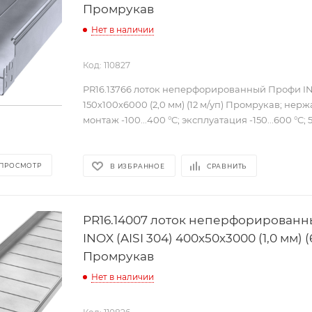
Промрукав
Нет в наличии
Код: 110827
PR16.13766 лоток неперфорированный Профи INO
150х100х6000 (2,0 мм) (12 м/уп) Промрукав; нер
монтаж -100...400 °C; эксплуатация -150...600 °C; 5
 ПРОСМОТР
В ИЗБРАННОЕ
СРАВНИТЬ
PR16.14007 лоток неперфорирован
INOX (AISI 304) 400х50х3000 (1,0 мм) (
Промрукав
Нет в наличии