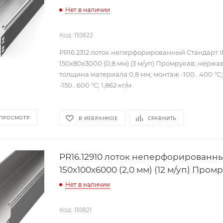
Нет в наличии
Код: 110822
PR16.2312 лоток неперфорированный Стандарт IN
150х80х3000 (0,8 мм) (3 м/уп) Промрукав; нержа
толщина материала 0,8 мм; монтаж -100...400 °C
-150...600 °C; 1,862 кг/м.
 ПРОСМОТР
В ИЗБРАННОЕ
СРАВНИТЬ
PR16.12910 лоток неперфорированн
150х100х6000 (2,0 мм) (12 м/уп) Пром
Нет в наличии
Код: 110821